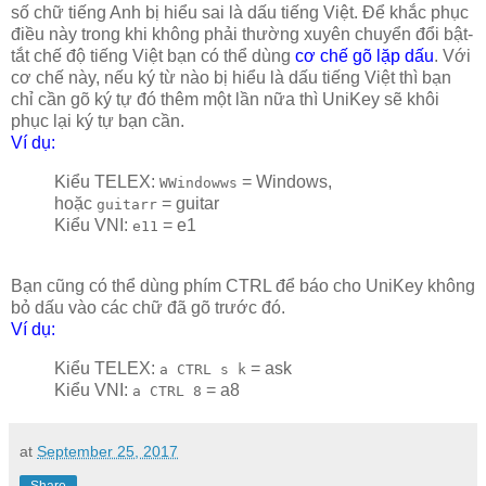
số chữ tiếng Anh bị hiểu sai là dấu tiếng Việt. Để khắc phục
điều này trong khi không phải thường xuyên chuyển đổi bật-
tắt chế độ tiếng Việt bạn có thể dùng
cơ chế gõ lặp dấu
. Với
cơ chế này, nếu ký từ nào bị hiểu là dấu tiếng Việt thì bạn
chỉ cần gõ ký tự đó thêm một lần nữa thì UniKey sẽ khôi
phục lại ký tự bạn cần.
Ví dụ:
Kiểu TELEX:
= Windows,
WWindowws
hoặc
= guitar
guitarr
Kiểu VNI:
= e1
e11
Bạn cũng có thể dùng phím CTRL để báo cho UniKey không
bỏ dấu vào các chữ đã gõ trước đó.
Ví dụ:
Kiểu TELEX:
= ask
a CTRL s k
Kiểu VNI:
= a8
a CTRL 8
at
September 25, 2017
Share