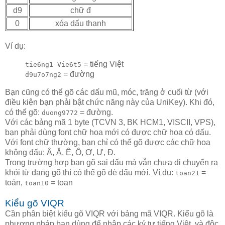
d9
chữ đ
0
xóa dấu thanh
Ví dụ:
= tiếng Việt
tie6ng1 Vie6t5
= đường
d9u7o7ng2
Bạn cũng có thể gõ các dấu mũ, móc, trăng ở cuối từ (với
điều kiện bạn phải bật chức năng này của UniKey). Khi đó,
có thể gõ:
= đường.
duong9772
Với các bảng mã 1 byte (TCVN 3, BK HCM1, VISCII, VPS),
bạn phải dùng font chữ hoa mới có được chữ hoa có dấu.
Với font chữ thường, bạn chỉ có thể gõ được các chữ hoa
không đấu: Â, Ă, Ê, Ô, Ơ, Ư, Đ.
Trong trường hợp bạn gõ sai dấu mà vẫn chưa di chuyển ra
khỏi từ đang gõ thì có thể gõ đè dấu mới. Ví dụ:
=
toan21
toán,
= toan
toan10
Kiểu gõ VIQR
Cần phân biệt kiểu gõ VIQR với bảng mã VIQR. Kiểu gõ là
phương pháp bạn dùng để nhập các ký tự tiếng Việt, và độc