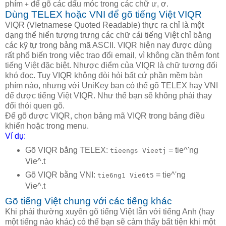
phím
để gõ các dấu móc trong các chữ ư, ơ.
+
Dùng TELEX hoặc VNI để gõ tiếng Việt VIQR
VIQR (VIetnamese Quoted Readable) thực ra chỉ là một
dạng thể hiển tượng trưng các chữ cái tiếng Việt chỉ bằng
các kỹ tự trong bảng mã ASCII. VIQR hiện nay được dùng
rất phổ biến trong việc trao đổi email, vì không cần thêm font
tiếng Việt đặc biệt. Nhược điểm của VIQR là chữ tương đối
khó đọc. Tuy VIQR không đòi hỏi bất cứ phần mềm bàn
phím nào, nhưng với UniKey bạn có thể gõ TELEX hay VNI
để được tiếng Việt VIQR. Như thế bạn sẽ không phải thay
đổi thói quen gõ.
Để gõ được VIQR, chọn bảng mã VIQR trong bảng điều
khiển hoặc trong menu.
Ví dụ:
Gõ VIQR bằng TELEX:
= tie^'ng
tieengs Vieetj
Vie^.t
Gõ VIQR bằng VNI:
= tie^'ng
tie6ng1 Vie6t5
Vie^.t
Gõ tiếng Việt chung với các tiếng khác
Khi phải thường xuyên gõ tiếng Việt lẫn với tiếng Anh (hay
một tiếng nào khác) có thể bạn sẽ cảm thấy bất tiện khi một