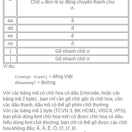
Chữ
đơn lẻ tự động chuyển thành chư
w
ư.
aa
â
dd
đ
ee
ê
oo
ô
[
Gõ nhanh chữ ư
]
Gõ nhanh chữ ơ
Ví dụ:
= tiếng Việt
tieengs Vieetj
= đường
dduwowngf
Với các bảng mã có chữ hoa có dấu (Unicode, hoặc các
bảng mã 2 byte) , bạn chỉ cần gõ chữ gốc là chữ hoa, còn
các dấu thanh, dấu mũ có thể gõ phím chữ thường
Với các bảng mã 1 byte (TCVN 3, BK HCM1, VISCII, VPS),
bạn phải dùng font chữ hoa mới có được chữ hoa có dấu.
Nếu dùng font chữ thường, bạn chỉ có thể gõ được các chữ
hoa không đấu: Â, Ă, Ê, Ô, Ơ, Ư, Đ.