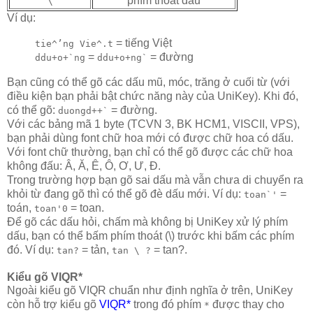
phím thoát dấu
\
Ví dụ:
= tiếng Việt
tie^’ng Vie^.t
=
= đường
ddu+o+`ng
ddu+o+ng`
Bạn cũng có thể gõ các dấu mũ, móc, trăng ở cuối từ (với
điều kiện bạn phải bật chức năng này của UniKey). Khi đó,
có thể gõ:
= đường.
duongd++`
Với các bảng mã 1 byte (TCVN 3, BK HCM1, VISCII, VPS),
bạn phải dùng font chữ hoa mới có được chữ hoa có dấu.
Với font chữ thường, bạn chỉ có thể gõ được các chữ hoa
không đấu: Â, Ă, Ê, Ô, Ơ, Ư, Đ.
Trong trường hợp bạn gõ sai dấu mà vẫn chưa di chuyển ra
khỏi từ đang gõ thì có thể gõ đè dấu mới. Ví dụ:
=
toan`'
toán,
= toan.
toan'0
Để gõ các dấu hỏi, chấm mà không bị UniKey xử lý phím
dấu, bạn có thể bấm phím thoát (\) trước khi bấm các phím
đó. Ví dụ:
= tản,
= tan?.
tan?
tan \ ?
Kiểu gõ VIQR*
Ngoài kiểu gõ VIQR chuẩn như định nghĩa ở trên, UniKey
còn hỗ trợ kiểu gõ
VIQR*
trong đó phím
được thay cho
*