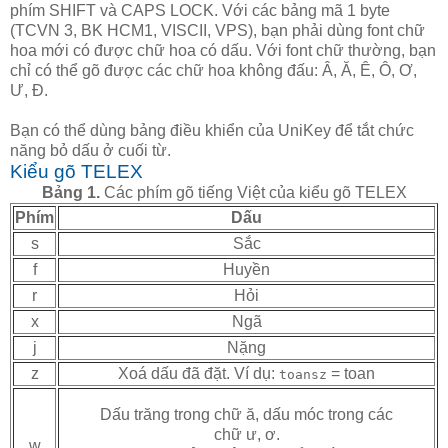
phím SHIFT và CAPS LOCK. Với các bảng mã 1 byte
(TCVN 3, BK HCM1, VISCII, VPS), bạn phải dùng font chữ
hoa mới có được chữ hoa có dấu. Với font chữ thường, bạn
chỉ có thể gõ được các chữ hoa không đấu: Â, Ă, Ê, Ô, Ơ,
Ư, Đ.
Bạn có thể dùng bảng điều khiển của UniKey để tắt chức
năng bỏ dấu ở cuối từ.
Kiểu gõ TELEX
Bảng 1.
Các phím gõ tiếng Việt của kiểu gõ TELEX
Phím
Dấu
s
Sắc
f
Huyền
r
Hỏi
x
Ngã
j
Nặng
z
Xoá dấu đã đặt. Ví dụ:
= toan
toansz
Dấu trăng trong chữ ă, dấu móc trong các
chữ ư, ơ.
w