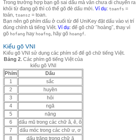
Trong trường hợp bạn gõ sai dấu mà vẫn chưa di chuyển ra
khỏi từ đang gõ thì có thể gõ đè dấu mới.
Ví dụ
:
=
toanfs
toán,
= toan.
toansz
Bạn nên gõ phím dấu ở cuối từ để UniKey đặt dấu vào vị trí
đúng chính tả tiếng Viêt.
Ví dụ
: để gõ chữ "hoàng", thay vì
gõ
hay
, hãy gõ
.
hofang
hoafng
hoangf
Kiểu gõ VNI
Kiểu gõ VNI sử dụng các phím số để gõ chữ tiếng Việt.
Bảng 2.
Các phím gõ tiếng Việt của
kiểu gõ VNI
Phím
Dấu
1
sắc
2
huyền
3
hỏi
4
ngã
5
nặng
6
dấu mũ trong các chữ â, ê, ô
7
dấu móc trong các chữ ư, ơ
8
dấu trăng trong chữ ă