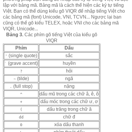
lập với bảng mã. Bảng mã là cách thể hiện các ký tự tiếng
Việt. Bạn có thể dùng kiểu gõ VIQR để nhập tiếng Việt cho
các bảng mã (font) Unicode, VNI, TCVN... Ngược lại bạn
cũng có thể gõ kiểu TELEX, hoặc VNI cho các bảng mã
VIQR, Unicode...
Bảng 3.
Các phím gõ tiếng Việt của kiểu gõ
VIQR
Phím
Dấu
(single quote)
sắc
'
(grave accent)
huyền
`
hỏi
?
(tilde)
ngã
~
(full stop)
nặng
.
dấu mũ trong các chữ â, ê, ô
^
dấu móc trong các chữ ư, ơ
+
dấu trăng trong chữ ă
(
chữ đ
dd
xóa dấu thanh
0